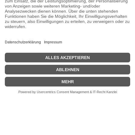
DATENSCHUTZ
KONTAKT
Adresse:
Kaiserstraße 67/69
41061 Mönchengladbach
Telefon:
+49 2161 200762 und +49 172 207 2072
Fax:
nicht vorhanden
Email:
info[at]galerieloehrl.de
Copyright © Galerie Löhrl 2021
pool of instincts