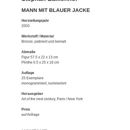
MANN MIT BLAUER JACKE
Herstellungsjahr
2003
Werkstoff / Material
Bronze, patiniert und bemalt
Abmaße
Figur 57.5 x 22 x 13 cm
Plinthe 0.5 x 25 x 18 cm
Auflage
25 Exemplare
monogrammiert, nummeriert
Herausgeber
Art of the next century, Paris / New York
Preis
auf Anfrage