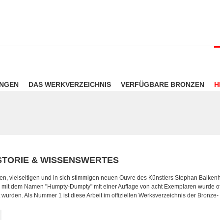
UNGEN
DAS WERKVERZEICHNIS
VERFÜGBARE BRONZEN
H
STORIE & WISSENSWERTES
en, vielseitigen und in sich stimmigen neuen Ouvre des Künstlers Stephan Balkenh
mit dem Namen "Humpty-Dumpty" mit einer Auflage von acht Exemplaren wurde offiz
 wurden. Als Nummer 1 ist diese Arbeit im offiziellen Werksverzeichnis der Bronze-