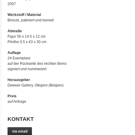
2007
Werkstoff / Material
Bronze, patiniert und bemalt
Abmaße
Figur 56 x 14.5 x 12 cm
Plinthe 0.5 x 43 x 30 cm
Auflage
24 Exemplare
auf der Rückseite des rechten Beins
signiert und nummeriert
Herausgeber
Deweer Gallery, Otegem (Belgien)
Preis
auf Anfrage
KONTAKT
via email