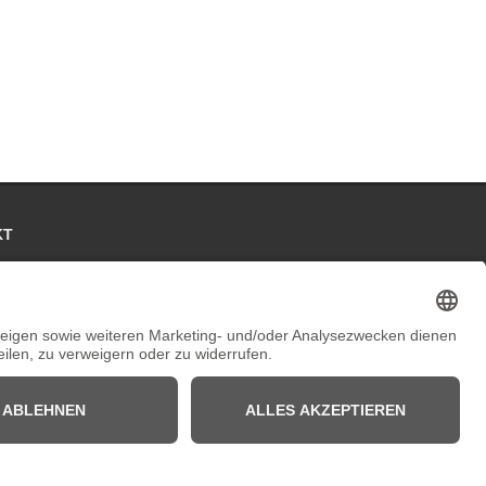
KT
se:
Kaiserstraße 67/69
 Mönchengladbach
on:
+49 2161 200762 und +49 172 207 2072
icht vorhanden
:
info[at]galerieloehrl.de