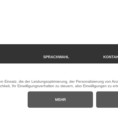
SPRACHWAHL
KONTA
 Mal
Adres
en, Messen
41061
ie
Telef
DATENSCHUTZ
Fax:
n
Email