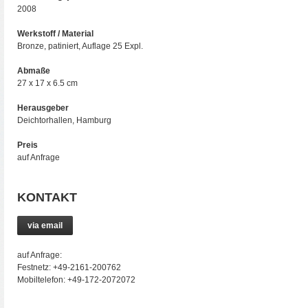
2008
Werkstoff / Material
Bronze, patiniert, Auflage 25 Expl.
Abmaße
27 x 17 x 6.5 cm
Herausgeber
Deichtorhallen, Hamburg
Preis
auf Anfrage
KONTAKT
via email
auf Anfrage:
Festnetz: +49-2161-200762
Mobiltelefon: +49-172-2072072