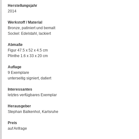
Herstellungsjahr
2014
Werkstoff / Material
Bronze, patiniert und bemalt
Sockel: Edelstahl, lackiert
Abmaße
Figur 47.5 x 52 x 4.5 cm
Plinthe 1.6 x 33 x 20 cm
Auflage
9 Exemplare
unterseitig signiert, datiert
Interessantes
letztes verfügbares Exemplar
Herausgeber
Stephan Balkenhol, Karlsruhe
Preis
auf Anfrage